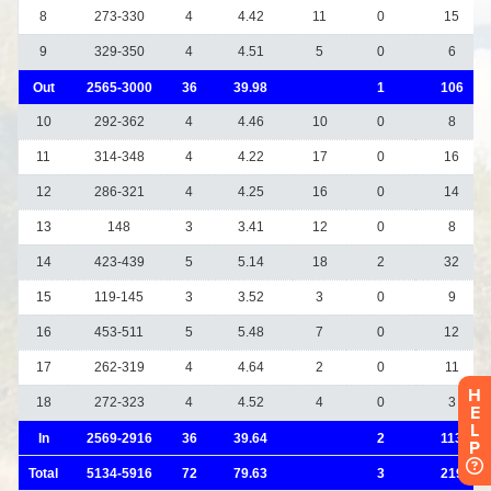
H
E
L
P