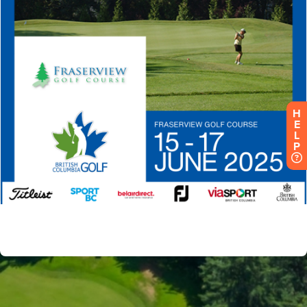
H
E
L
P